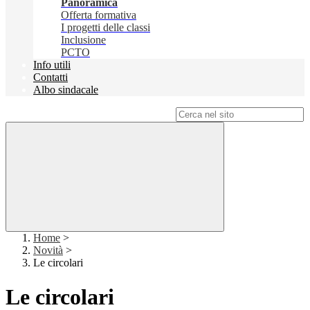
Panoramica
Offerta formativa
I progetti delle classi
Inclusione
PCTO
Info utili
Contatti
Albo sindacale
Campo di ricerca per le pagine del sito
Home
>
Novità
>
Le circolari
Le circolari