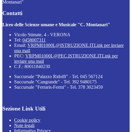
Montanari"
Contatti
Liceo delle Scienze umane e Musicale "C. Montanari"
Vicolo Stimate, 4 - VERONA
Tel:
0458007311
Email:
VRPM01000L@ISTRUZIONE.IT
Link per inviare
una mail
PEC:
VRPM01000L@PEC.ISTRUZIONE.IT
Link per
inviare una mail
C.F.: 80011840230
Succursale "Palazzo Ridolfi" - Tel. 045 567124
Succursale "Cangrande" - Tel. 392 9480175
Succursale "Ferraris-Fermi" - Tel. 378 3023459
Sezione Link Utili
Cookie policy
Note legali
Informativa Privacy