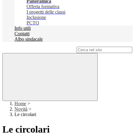
Panoramica
Offerta formativa
I progetti delle classi
Inclusione
PCTO
Info utili
Contatti
Albo sindacale
Campo di ricerca per le pagine del sito
Home
>
Novità
>
Le circolari
Le circolari