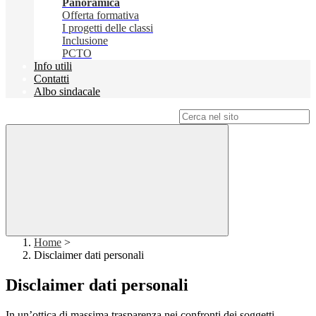
Panoramica
Offerta formativa
I progetti delle classi
Inclusione
PCTO
Info utili
Contatti
Albo sindacale
Campo di ricerca per le pagine del sito
Home
>
Disclaimer dati personali
Disclaimer dati personali
In un’ottica di massima trasparenza nei confronti dei soggetti