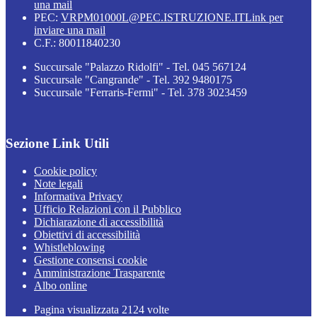
una mail
PEC:
VRPM01000L@PEC.ISTRUZIONE.IT
Link per
inviare una mail
C.F.: 80011840230
Succursale "Palazzo Ridolfi" - Tel. 045 567124
Succursale "Cangrande" - Tel. 392 9480175
Succursale "Ferraris-Fermi" - Tel. 378 3023459
Sezione Link Utili
Cookie policy
Note legali
Informativa Privacy
Ufficio Relazioni con il Pubblico
Dichiarazione di accessibilità
Obiettivi di accessibilità
Whistleblowing
Gestione consensi cookie
Amministrazione Trasparente
Albo online
Pagina visualizzata
2124
volte