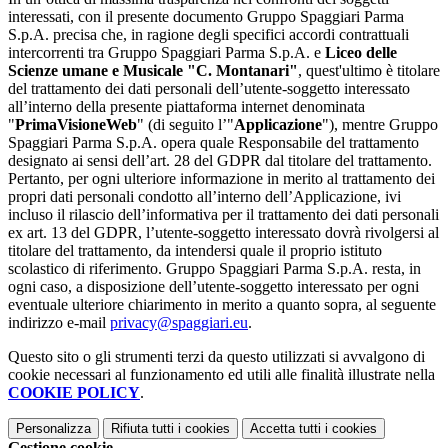
interessati, con il presente documento Gruppo Spaggiari Parma
S.p.A. precisa che, in ragione degli specifici accordi contrattuali
intercorrenti tra Gruppo Spaggiari Parma S.p.A. e
Liceo delle
Scienze umane e Musicale "C. Montanari"
, quest'ultimo è titolare
del trattamento dei dati personali dell’utente-soggetto interessato
all’interno della presente piattaforma internet denominata
"
PrimaVisioneWeb
" (di seguito l’"
Applicazione
"), mentre Gruppo
Spaggiari Parma S.p.A. opera quale Responsabile del trattamento
designato ai sensi dell’art. 28 del GDPR dal titolare del trattamento.
Pertanto, per ogni ulteriore informazione in merito al trattamento dei
propri dati personali condotto all’interno dell’Applicazione, ivi
incluso il rilascio dell’informativa per il trattamento dei dati personali
ex art. 13 del GDPR, l’utente-soggetto interessato dovrà rivolgersi al
titolare del trattamento, da intendersi quale il proprio istituto
scolastico di riferimento. Gruppo Spaggiari Parma S.p.A. resta, in
ogni caso, a disposizione dell’utente-soggetto interessato per ogni
eventuale ulteriore chiarimento in merito a quanto sopra, al seguente
indirizzo e-mail
privacy@spaggiari.eu
.
Questo sito o gli strumenti terzi da questo utilizzati si avvalgono di
cookie necessari al funzionamento ed utili alle finalità illustrate nella
COOKIE POLICY
.
Personalizza
Rifiuta tutti
i cookies
Accetta tutti
i cookies
Gestione cookie