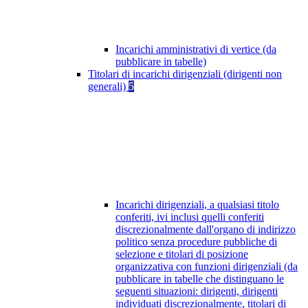
Incarichi amministrativi di vertice (da
pubblicare in tabelle)
Titolari di incarichi dirigenziali (dirigenti non
generali)
5
Incarichi dirigenziali, a qualsiasi titolo
conferiti, ivi inclusi quelli conferiti
discrezionalmente dall'organo di indirizzo
politico senza procedure pubbliche di
selezione e titolari di posizione
organizzativa con funzioni dirigenziali (da
pubblicare in tabelle che distinguano le
seguenti situazioni: dirigenti, dirigenti
individuati discrezionalmente, titolari di