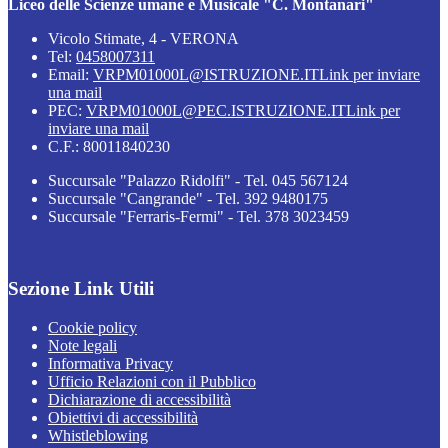
Liceo delle Scienze umane e Musicale "C. Montanari"
Vicolo Stimate, 4 - VERONA
Tel:
0458007311
Email:
VRPM01000L@ISTRUZIONE.IT
Link per inviare
una mail
PEC:
VRPM01000L@PEC.ISTRUZIONE.IT
Link per
inviare una mail
C.F.: 80011840230
Succursale "Palazzo Ridolfi" - Tel. 045 567124
Succursale "Cangrande" - Tel. 392 9480175
Succursale "Ferraris-Fermi" - Tel. 378 3023459
Sezione Link Utili
Cookie policy
Note legali
Informativa Privacy
Ufficio Relazioni con il Pubblico
Dichiarazione di accessibilità
Obiettivi di accessibilità
Whistleblowing