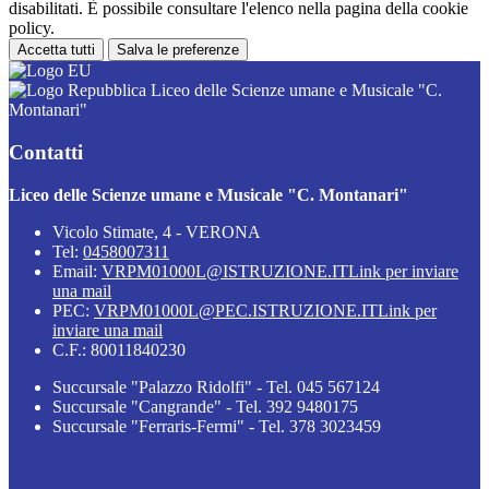
disabilitati. È possibile consultare l'elenco nella pagina della cookie
policy.
Accetta tutti
Salva le preferenze
Liceo delle Scienze umane e Musicale "C.
Montanari"
Contatti
Liceo delle Scienze umane e Musicale "C. Montanari"
Vicolo Stimate, 4 - VERONA
Tel:
0458007311
Email:
VRPM01000L@ISTRUZIONE.IT
Link per inviare
una mail
PEC:
VRPM01000L@PEC.ISTRUZIONE.IT
Link per
inviare una mail
C.F.: 80011840230
Succursale "Palazzo Ridolfi" - Tel. 045 567124
Succursale "Cangrande" - Tel. 392 9480175
Succursale "Ferraris-Fermi" - Tel. 378 3023459