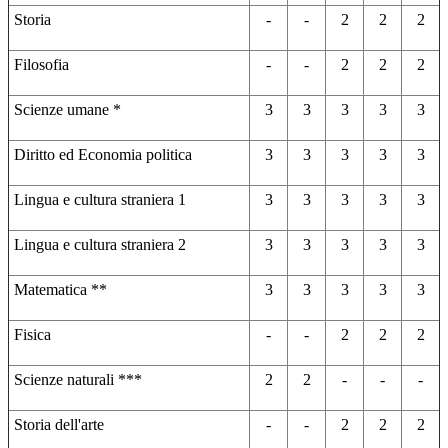
Storia
-
-
2
2
2
Filosofia
-
-
2
2
2
Scienze umane *
3
3
3
3
3
Diritto ed Economia politica
3
3
3
3
3
Lingua e cultura straniera 1
3
3
3
3
3
Lingua e cultura straniera 2
3
3
3
3
3
Matematica **
3
3
3
3
3
Fisica
-
-
2
2
2
Scienze naturali ***
2
2
-
-
-
Storia dell'arte
-
-
2
2
2