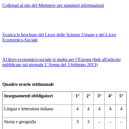
Collegati al sito del Ministero per maggiori informazioni
Scarica la brochure del Liceo delle Scienze Umane e del Liceo
Economico-Sociale
Al liceo economico-sociale si studia per l´Europa (link all'articolo
pubblicato sul giornale L'Arena del 3 febbraio 2013)
Quadro orario settimanale
Insegnamenti obbligatori
1°
2°
3°
4°
5°
Lingua e letteratura italiana
4
4
4
4
4
Storia e geografia
3
3
-
-
-