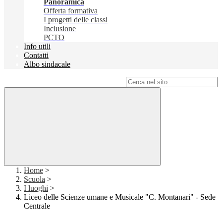
Panoramica
Offerta formativa
I progetti delle classi
Inclusione
PCTO
Info utili
Contatti
Albo sindacale
Campo di ricerca per le pagine del sito
Home
>
Scuola
>
I luoghi
>
Liceo delle Scienze umane e Musicale "C. Montanari" - Sede
Centrale