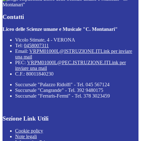
Montanari"
Contatti
Liceo delle Scienze umane e Musicale "C. Montanari"
Vicolo Stimate, 4 - VERONA
Tel:
0458007311
Email:
VRPM01000L@ISTRUZIONE.IT
Link per inviare
una mail
PEC:
VRPM01000L@PEC.ISTRUZIONE.IT
Link per
inviare una mail
C.F.: 80011840230
Succursale "Palazzo Ridolfi" - Tel. 045 567124
Succursale "Cangrande" - Tel. 392 9480175
Succursale "Ferraris-Fermi" - Tel. 378 3023459
Sezione Link Utili
Cookie policy
Note legali