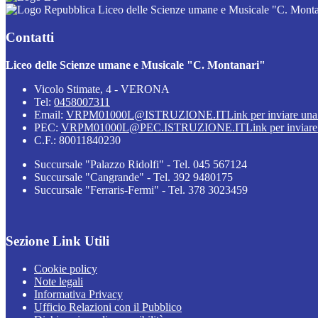
Liceo delle Scienze umane e Musicale "C. Monta
Contatti
Liceo delle Scienze umane e Musicale "C. Montanari"
Vicolo Stimate, 4 - VERONA
Tel:
0458007311
Email:
VRPM01000L@ISTRUZIONE.IT
Link per inviare una
PEC:
VRPM01000L@PEC.ISTRUZIONE.IT
Link per inviare
C.F.: 80011840230
Succursale "Palazzo Ridolfi" - Tel. 045 567124
Succursale "Cangrande" - Tel. 392 9480175
Succursale "Ferraris-Fermi" - Tel. 378 3023459
Sezione Link Utili
Cookie policy
Note legali
Informativa Privacy
Ufficio Relazioni con il Pubblico