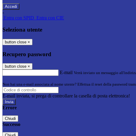
-
Entra con SPID
Entra con CIE
Seleziona utente
button close
×
Recupero password
button close
×
E-mail
Verrà inviato un messaggio all'indirizz
Non hai una e-mail associata al nome utente? Effettua il reset della password tram
E-mail inviata, si prega di controllare la casella di posta elettronica!
Errore
Chiudi
Successo
Chiudi