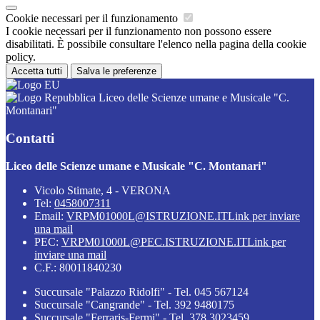
Cookie necessari per il funzionamento
I cookie necessari per il funzionamento non possono essere
disabilitati. È possibile consultare l'elenco nella pagina della cookie
policy.
Accetta tutti
Salva le preferenze
Liceo delle Scienze umane e Musicale "C.
Montanari"
Contatti
Liceo delle Scienze umane e Musicale "C. Montanari"
Vicolo Stimate, 4 - VERONA
Tel:
0458007311
Email:
VRPM01000L@ISTRUZIONE.IT
Link per inviare
una mail
PEC:
VRPM01000L@PEC.ISTRUZIONE.IT
Link per
inviare una mail
C.F.: 80011840230
Succursale "Palazzo Ridolfi" - Tel. 045 567124
Succursale "Cangrande" - Tel. 392 9480175
Succursale "Ferraris-Fermi" - Tel. 378 3023459