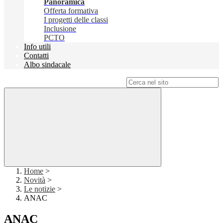
Panoramica
Offerta formativa
I progetti delle classi
Inclusione
PCTO
Info utili
Contatti
Albo sindacale
Campo di ricerca per le pagine del sito
Home
>
Novità
>
Le notizie
>
ANAC
ANAC