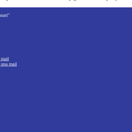
nari"
 mail
 una mail