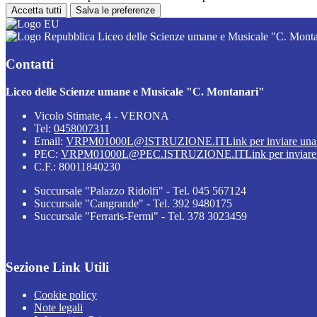
Accetta tutti
Salva le preferenze
Liceo delle Scienze umane e Musicale "C. Monta
Contatti
Liceo delle Scienze umane e Musicale "C. Montanari"
Vicolo Stimate, 4 - VERONA
Tel:
0458007311
Email:
VRPM01000L@ISTRUZIONE.IT
Link per inviare una
PEC:
VRPM01000L@PEC.ISTRUZIONE.IT
Link per inviare
C.F.: 80011840230
Succursale "Palazzo Ridolfi" - Tel. 045 567124
Succursale "Cangrande" - Tel. 392 9480175
Succursale "Ferraris-Fermi" - Tel. 378 3023459
Sezione Link Utili
Cookie policy
Note legali