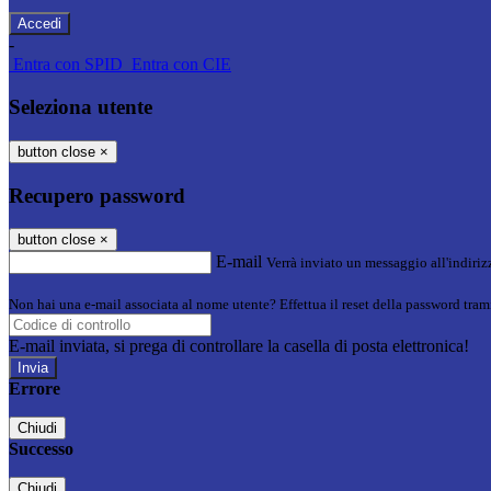
-
Entra con SPID
Entra con CIE
Seleziona utente
button close
×
Recupero password
button close
×
E-mail
Verrà inviato un messaggio all'indirizz
Non hai una e-mail associata al nome utente? Effettua il reset della password tram
E-mail inviata, si prega di controllare la casella di posta elettronica!
Errore
Chiudi
Successo
Chiudi