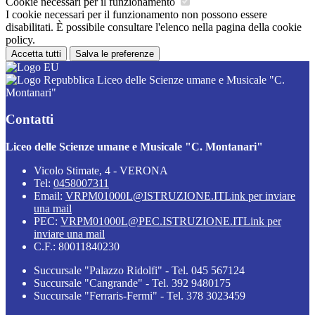
Cookie necessari per il funzionamento
I cookie necessari per il funzionamento non possono essere
disabilitati. È possibile consultare l'elenco nella pagina della cookie
policy.
Accetta tutti
Salva le preferenze
Liceo delle Scienze umane e Musicale "C.
Montanari"
Contatti
Liceo delle Scienze umane e Musicale "C. Montanari"
Vicolo Stimate, 4 - VERONA
Tel:
0458007311
Email:
VRPM01000L@ISTRUZIONE.IT
Link per inviare
una mail
PEC:
VRPM01000L@PEC.ISTRUZIONE.IT
Link per
inviare una mail
C.F.: 80011840230
Succursale "Palazzo Ridolfi" - Tel. 045 567124
Succursale "Cangrande" - Tel. 392 9480175
Succursale "Ferraris-Fermi" - Tel. 378 3023459