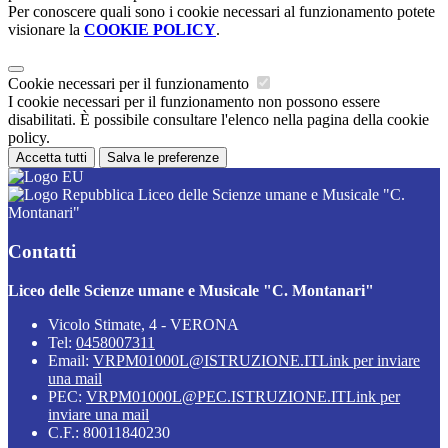
Per conoscere quali sono i cookie necessari al funzionamento potete
visionare la
COOKIE POLICY
.
Cookie necessari per il funzionamento
I cookie necessari per il funzionamento non possono essere
disabilitati. È possibile consultare l'elenco nella pagina della cookie
policy.
Accetta tutti
Salva le preferenze
Liceo delle Scienze umane e Musicale "C.
Montanari"
Contatti
Liceo delle Scienze umane e Musicale "C. Montanari"
Vicolo Stimate, 4 - VERONA
Tel:
0458007311
Email:
VRPM01000L@ISTRUZIONE.IT
Link per inviare
una mail
PEC:
VRPM01000L@PEC.ISTRUZIONE.IT
Link per
inviare una mail
C.F.: 80011840230