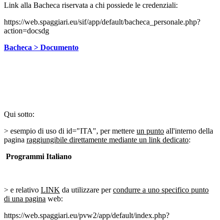
Link alla Bacheca riservata a chi possiede le credenziali:
https://web.spaggiari.eu/sif/app/default/bacheca_personale.php?
action=docsdg
Bacheca > Documento
Qui sotto:
> esempio di uso di id="ITA", per mettere
un punto
all'interno della
pagina
raggiungibile direttamente mediante un link dedicato
:
Programmi Italiano
> e relativo
LINK
da utilizzare per
condurre a uno specifico punto
di una pagina
web:
https://web.spaggiari.eu/pvw2/app/default/index.php?