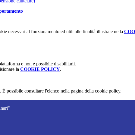
spensione cautelare)
omportamento
kie necessari al funzionamento ed utili alle finalità illustrate nella
COO
attaforma e non è possibile disabilitarli.
isionare la
COOKIE POLICY
.
 È possibile consultare l'elenco nella pagina della cookie policy.
nari"