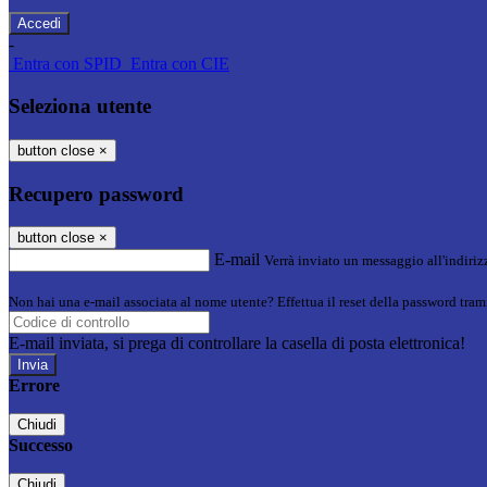
-
Entra con SPID
Entra con CIE
Seleziona utente
button close
×
Recupero password
button close
×
E-mail
Verrà inviato un messaggio all'indirizz
Non hai una e-mail associata al nome utente? Effettua il reset della password tram
E-mail inviata, si prega di controllare la casella di posta elettronica!
Errore
Chiudi
Successo
Chiudi