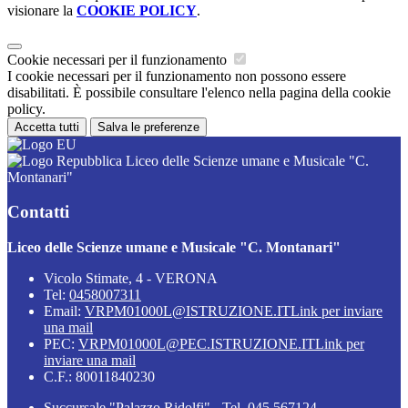
visionare la
COOKIE POLICY
.
Cookie necessari per il funzionamento
I cookie necessari per il funzionamento non possono essere
disabilitati. È possibile consultare l'elenco nella pagina della cookie
policy.
Accetta tutti
Salva le preferenze
Liceo delle Scienze umane e Musicale "C.
Montanari"
Contatti
Liceo delle Scienze umane e Musicale "C. Montanari"
Vicolo Stimate, 4 - VERONA
Tel:
0458007311
Email:
VRPM01000L@ISTRUZIONE.IT
Link per inviare
una mail
PEC:
VRPM01000L@PEC.ISTRUZIONE.IT
Link per
inviare una mail
C.F.: 80011840230
Succursale "Palazzo Ridolfi" - Tel. 045 567124