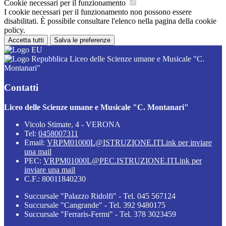
Cookie necessari per il funzionamento
I cookie necessari per il funzionamento non possono essere
disabilitati. È possibile consultare l'elenco nella pagina della cookie
policy.
Accetta tutti
Salva le preferenze
Liceo delle Scienze umane e Musicale "C.
Montanari"
Contatti
Liceo delle Scienze umane e Musicale "C. Montanari"
Vicolo Stimate, 4 - VERONA
Tel:
0458007311
Email:
VRPM01000L@ISTRUZIONE.IT
Link per inviare
una mail
PEC:
VRPM01000L@PEC.ISTRUZIONE.IT
Link per
inviare una mail
C.F.: 80011840230
Succursale "Palazzo Ridolfi" - Tel. 045 567124
Succursale "Cangrande" - Tel. 392 9480175
Succursale "Ferraris-Fermi" - Tel. 378 3023459