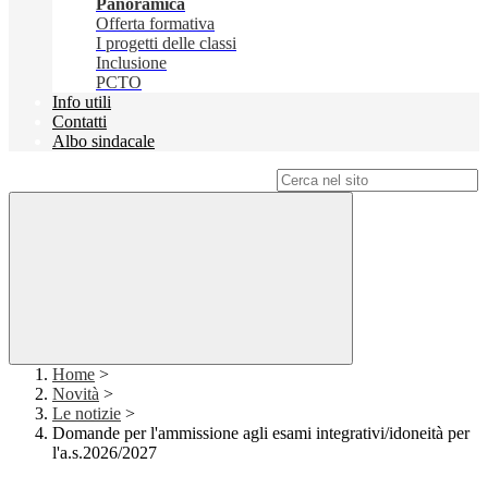
Panoramica
Offerta formativa
I progetti delle classi
Inclusione
PCTO
Info utili
Contatti
Albo sindacale
Campo di ricerca per le pagine del sito
Home
>
Novità
>
Le notizie
>
Domande per l'ammissione agli esami integrativi/idoneità per
l'a.s.2026/2027