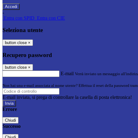
-
Entra con SPID
Entra con CIE
Seleziona utente
button close
×
Recupero password
button close
×
E-mail
Verrà inviato un messaggio all'indirizz
Non hai una e-mail associata al nome utente? Effettua il reset della password tram
E-mail inviata, si prega di controllare la casella di posta elettronica!
Errore
Chiudi
Successo
Chiudi