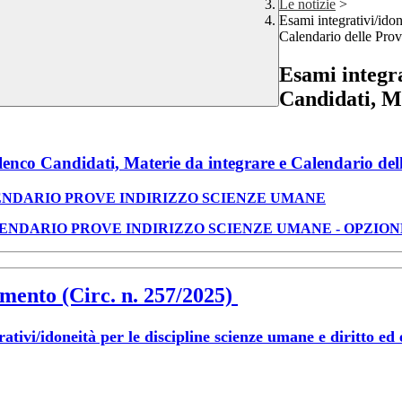
Le notizie
>
Esami integrativi/idon
Calendario delle Prove 
Esami integra
Candidati, Ma
Candidati, Materie da integrare e Calendario delle P
ENDARIO PROVE INDIRIZZO SCIENZE UMANE
LENDARIO PROVE
INDIRIZZO SCIENZE UMANE -
OPZION
rimento (Circ. n. 257/2025)
rativi/idoneità per le discipline scienze umane e diritto e