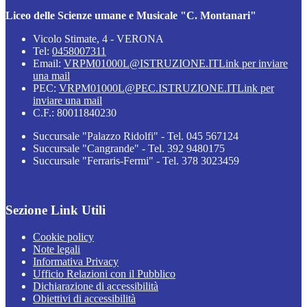
Liceo delle Scienze umane e Musicale "C. Montanari"
Vicolo Stimate, 4 - VERONA
Tel:
0458007311
Email:
VRPM01000L@ISTRUZIONE.IT
Link per inviare
una mail
PEC:
VRPM01000L@PEC.ISTRUZIONE.IT
Link per
inviare una mail
C.F.: 80011840230
Succursale "Palazzo Ridolfi" - Tel. 045 567124
Succursale "Cangrande" - Tel. 392 9480175
Succursale "Ferraris-Fermi" - Tel. 378 3023459
Sezione Link Utili
Cookie policy
Note legali
Informativa Privacy
Ufficio Relazioni con il Pubblico
Dichiarazione di accessibilità
Obiettivi di accessibilità