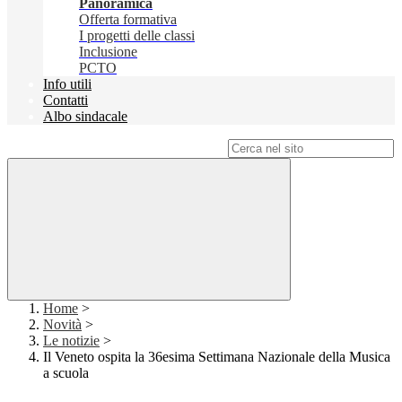
Panoramica
Offerta formativa
I progetti delle classi
Inclusione
PCTO
Info utili
Contatti
Albo sindacale
Campo di ricerca per le pagine del sito
Home
>
Novità
>
Le notizie
>
Il Veneto ospita la 36esima Settimana Nazionale della Musica
a scuola