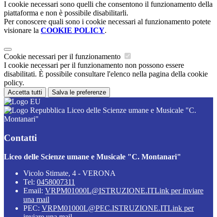
I cookie necessari sono quelli che consentono il funzionamento della
piattaforma e non è possibile disabilitarli.
Per conoscere quali sono i cookie necessari al funzionamento potete
visionare la
COOKIE POLICY
.
Cookie necessari per il funzionamento
I cookie necessari per il funzionamento non possono essere
disabilitati. È possibile consultare l'elenco nella pagina della cookie
policy.
Accetta tutti
Salva le preferenze
Liceo delle Scienze umane e Musicale "C.
Montanari"
Contatti
Liceo delle Scienze umane e Musicale "C. Montanari"
Vicolo Stimate, 4 - VERONA
Tel:
0458007311
Email:
VRPM01000L@ISTRUZIONE.IT
Link per inviare
una mail
PEC:
VRPM01000L@PEC.ISTRUZIONE.IT
Link per
inviare una mail