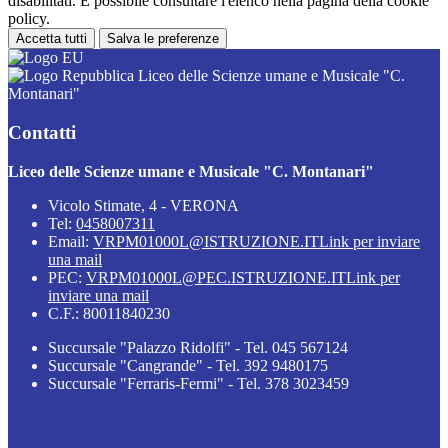
disabilitati. È possibile consultare l'elenco nella pagina della cookie
policy.
Accetta tutti
Salva le preferenze
Liceo delle Scienze umane e Musicale "C.
Montanari"
Contatti
Liceo delle Scienze umane e Musicale "C. Montanari"
Vicolo Stimate, 4 - VERONA
Tel:
0458007311
Email:
VRPM01000L@ISTRUZIONE.IT
Link per inviare
una mail
PEC:
VRPM01000L@PEC.ISTRUZIONE.IT
Link per
inviare una mail
C.F.: 80011840230
Succursale "Palazzo Ridolfi" - Tel. 045 567124
Succursale "Cangrande" - Tel. 392 9480175
Succursale "Ferraris-Fermi" - Tel. 378 3023459