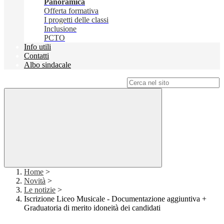
Panoramica
Offerta formativa
I progetti delle classi
Inclusione
PCTO
Info utili
Contatti
Albo sindacale
Campo di ricerca per le pagine del sito
Home
>
Novità
>
Le notizie
>
Iscrizione Liceo Musicale - Documentazione aggiuntiva +
Graduatoria di merito idoneità dei candidati