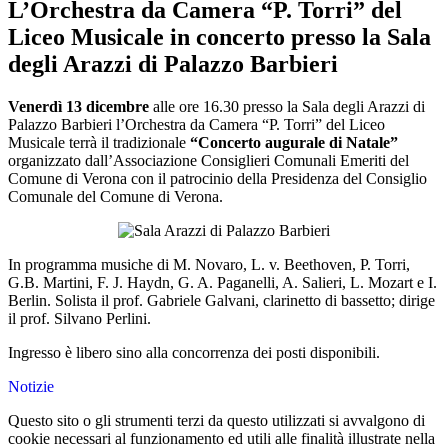
L’Orchestra da Camera “P. Torri” del
Liceo Musicale in concerto presso la Sala
degli Arazzi di Palazzo Barbieri
Venerdì 13 dicembre
alle ore 16.30 presso la
Sala degli Arazzi
di
Palazzo Barbieri l
’Orchestra da Camera “P. Torri”
del Liceo
Musicale terrà il tradizionale
“Concerto augurale di Natale”
organizzato dall’Associazione Consiglieri Comunali Emeriti
del
Comune di Verona
con il patrocinio della
Presidenza del Consiglio
Comunale del Comune di Verona
.
In programma m
usiche di M. Novaro, L. v. Beethoven, P. Torri,
G.B. Martini, F. J. Haydn, G. A. Paganelli, A. Salieri, L. Mozart e I.
Berlin
.
Solista
il
p
rof. Gabriele Galvani, clarinetto di bassetto
; dirige
il prof. Silvano
Perlini
.
Ingresso è libero sino alla concorrenza dei posti
disponibili.
Notizie
Questo sito o gli strumenti terzi da questo utilizzati si avvalgono di
cookie necessari al funzionamento ed utili alle finalità illustrate nella