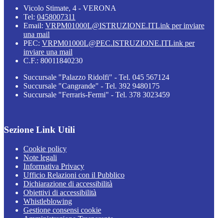
Vicolo Stimate, 4 - VERONA
Tel:
0458007311
Email:
VRPM01000L@ISTRUZIONE.IT
Link per inviare
una mail
PEC:
VRPM01000L@PEC.ISTRUZIONE.IT
Link per
inviare una mail
C.F.: 80011840230
Succursale "Palazzo Ridolfi" - Tel. 045 567124
Succursale "Cangrande" - Tel. 392 9480175
Succursale "Ferraris-Fermi" - Tel. 378 3023459
Sezione Link Utili
Cookie policy
Note legali
Informativa Privacy
Ufficio Relazioni con il Pubblico
Dichiarazione di accessibilità
Obiettivi di accessibilità
Whistleblowing
Gestione consensi cookie