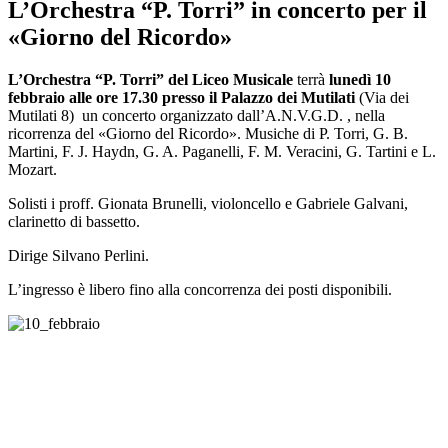
L’Orchestra “P. Torri” in concerto per il
«Giorno del Ricordo»
L’Orchestra “P. Torri” del Liceo Musicale
terrà
lunedì 10
febbraio alle ore 17.30 presso il Palazzo dei Mutilati
(
Via dei
Mutilati 8
)
un
concerto organizzato
dall’
A.N.V.G.D.
,
nella
ricorrenza del
«Giorno del Ricordo»
. Musiche di P. Torri, G. B.
Martini, F. J. Haydn, G. A.
Paganelli
, F. M.
Veracini
, G.
Tartini
e L.
Mozart.
Solisti i
proff
.
Gionata
Brunelli
, violoncello e Gabriele Galvani,
clarinetto di bassetto.
Dirige Silvano
Perlini
.
L’ingresso è libero fino alla concorrenza dei posti disponibili.