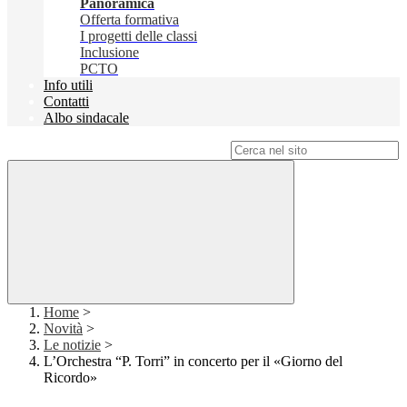
Panoramica
Offerta formativa
I progetti delle classi
Inclusione
PCTO
Info utili
Contatti
Albo sindacale
Campo di ricerca per le pagine del sito
Home
>
Novità
>
Le notizie
>
L’Orchestra “P. Torri” in concerto per il «Giorno del
Ricordo»