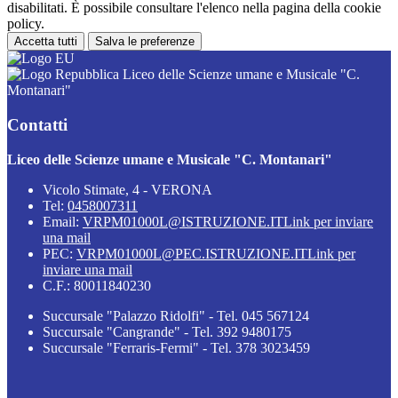
disabilitati. È possibile consultare l'elenco nella pagina della cookie
policy.
Accetta tutti
Salva le preferenze
Liceo delle Scienze umane e Musicale "C.
Montanari"
Contatti
Liceo delle Scienze umane e Musicale "C. Montanari"
Vicolo Stimate, 4 - VERONA
Tel:
0458007311
Email:
VRPM01000L@ISTRUZIONE.IT
Link per inviare
una mail
PEC:
VRPM01000L@PEC.ISTRUZIONE.IT
Link per
inviare una mail
C.F.: 80011840230
Succursale "Palazzo Ridolfi" - Tel. 045 567124
Succursale "Cangrande" - Tel. 392 9480175
Succursale "Ferraris-Fermi" - Tel. 378 3023459