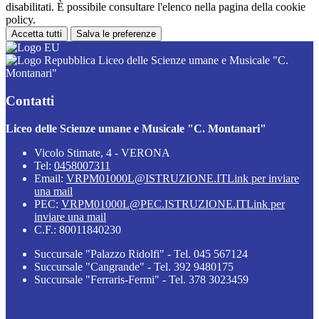
disabilitati. È possibile consultare l'elenco nella pagina della cookie
policy.
Accetta tutti
Salva le preferenze
Liceo delle Scienze umane e Musicale "C.
Montanari"
Contatti
Liceo delle Scienze umane e Musicale "C. Montanari"
Vicolo Stimate, 4 - VERONA
Tel:
0458007311
Email:
VRPM01000L@ISTRUZIONE.IT
Link per inviare
una mail
PEC:
VRPM01000L@PEC.ISTRUZIONE.IT
Link per
inviare una mail
C.F.: 80011840230
Succursale "Palazzo Ridolfi" - Tel. 045 567124
Succursale "Cangrande" - Tel. 392 9480175
Succursale "Ferraris-Fermi" - Tel. 378 3023459