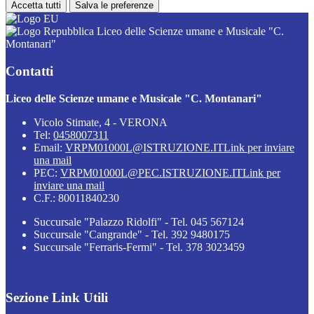
Accetta tutti
Salva le preferenze
Liceo delle Scienze umane e Musicale "C.
Montanari"
Contatti
Liceo delle Scienze umane e Musicale "C. Montanari"
Vicolo Stimate, 4 - VERONA
Tel:
0458007311
Email:
VRPM01000L@ISTRUZIONE.IT
Link per inviare
una mail
PEC:
VRPM01000L@PEC.ISTRUZIONE.IT
Link per
inviare una mail
C.F.: 80011840230
Succursale "Palazzo Ridolfi" - Tel. 045 567124
Succursale "Cangrande" - Tel. 392 9480175
Succursale "Ferraris-Fermi" - Tel. 378 3023459
Sezione Link Utili