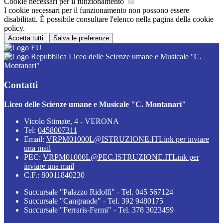
Cookie necessari per il funzionamento
I cookie necessari per il funzionamento non possono essere
disabilitati. È possibile consultare l'elenco nella pagina della cookie
policy.
Accetta tutti
Salva le preferenze
Liceo delle Scienze umane e Musicale "C.
Montanari"
Contatti
Liceo delle Scienze umane e Musicale "C. Montanari"
Vicolo Stimate, 4 - VERONA
Tel:
0458007311
Email:
VRPM01000L@ISTRUZIONE.IT
Link per inviare
una mail
PEC:
VRPM01000L@PEC.ISTRUZIONE.IT
Link per
inviare una mail
C.F.: 80011840230
Succursale "Palazzo Ridolfi" - Tel. 045 567124
Succursale "Cangrande" - Tel. 392 9480175
Succursale "Ferraris-Fermi" - Tel. 378 3023459