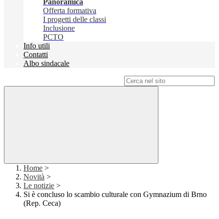
Panoramica
Offerta formativa
I progetti delle classi
Inclusione
PCTO
Info utili
Contatti
Albo sindacale
Campo di ricerca per le pagine del sito
Home
>
Novità
>
Le notizie
>
Si è concluso lo scambio culturale con Gymnazium di Brno
(Rep. Ceca)