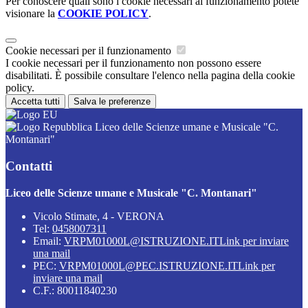
Per conoscere quali sono i cookie necessari al funzionamento potete
visionare la
COOKIE POLICY
.
Cookie necessari per il funzionamento
I cookie necessari per il funzionamento non possono essere
disabilitati. È possibile consultare l'elenco nella pagina della cookie
policy.
Accetta tutti
Salva le preferenze
Liceo delle Scienze umane e Musicale "C.
Montanari"
Contatti
Liceo delle Scienze umane e Musicale "C. Montanari"
Vicolo Stimate, 4 - VERONA
Tel:
0458007311
Email:
VRPM01000L@ISTRUZIONE.IT
Link per inviare
una mail
PEC:
VRPM01000L@PEC.ISTRUZIONE.IT
Link per
inviare una mail
C.F.: 80011840230