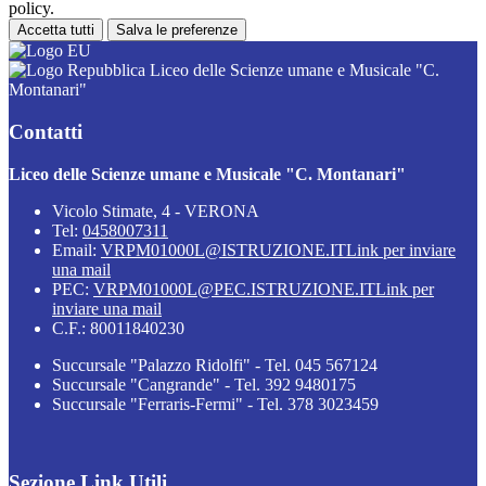
policy.
Accetta tutti
Salva le preferenze
Liceo delle Scienze umane e Musicale "C.
Montanari"
Contatti
Liceo delle Scienze umane e Musicale "C. Montanari"
Vicolo Stimate, 4 - VERONA
Tel:
0458007311
Email:
VRPM01000L@ISTRUZIONE.IT
Link per inviare
una mail
PEC:
VRPM01000L@PEC.ISTRUZIONE.IT
Link per
inviare una mail
C.F.: 80011840230
Succursale "Palazzo Ridolfi" - Tel. 045 567124
Succursale "Cangrande" - Tel. 392 9480175
Succursale "Ferraris-Fermi" - Tel. 378 3023459
Sezione Link Utili