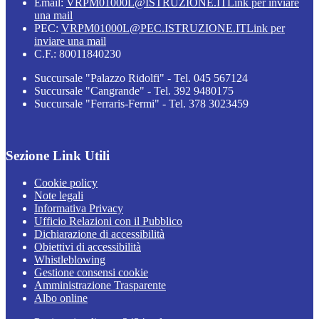
Email:
VRPM01000L@ISTRUZIONE.IT
Link per inviare
una mail
PEC:
VRPM01000L@PEC.ISTRUZIONE.IT
Link per
inviare una mail
C.F.: 80011840230
Succursale "Palazzo Ridolfi" - Tel. 045 567124
Succursale "Cangrande" - Tel. 392 9480175
Succursale "Ferraris-Fermi" - Tel. 378 3023459
Sezione Link Utili
Cookie policy
Note legali
Informativa Privacy
Ufficio Relazioni con il Pubblico
Dichiarazione di accessibilità
Obiettivi di accessibilità
Whistleblowing
Gestione consensi cookie
Amministrazione Trasparente
Albo online