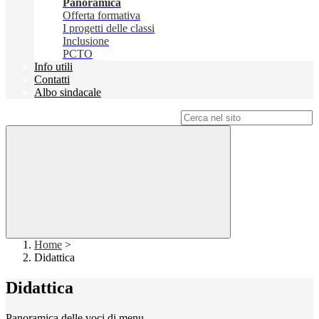
Panoramica
Offerta formativa
I progetti delle classi
Inclusione
PCTO
Info utili
Contatti
Albo sindacale
Campo di ricerca per le pagine del sito
Home
>
Didattica
Didattica
Panoramica delle voci di menu