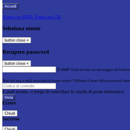
-
Entra con SPID
Entra con CIE
Seleziona utente
button close
×
Recupero password
button close
×
E-mail
Verrà inviato un messaggio all'indirizz
Non hai una e-mail associata al nome utente? Effettua il reset della password tram
E-mail inviata, si prega di controllare la casella di posta elettronica!
Errore
Chiudi
Successo
Chiudi