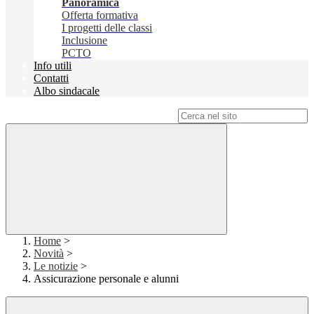
Panoramica
Offerta formativa
I progetti delle classi
Inclusione
PCTO
Info utili
Contatti
Albo sindacale
Campo di ricerca per le pagine del sito
Home
>
Novità
>
Le notizie
>
Assicurazione personale e alunni