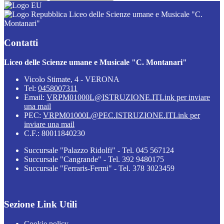
Liceo delle Scienze umane e Musicale "C.
Montanari"
Contatti
Liceo delle Scienze umane e Musicale "C. Montanari"
Vicolo Stimate, 4 - VERONA
Tel:
0458007311
Email:
VRPM01000L@ISTRUZIONE.IT
Link per inviare
una mail
PEC:
VRPM01000L@PEC.ISTRUZIONE.IT
Link per
inviare una mail
C.F.: 80011840230
Succursale "Palazzo Ridolfi" - Tel. 045 567124
Succursale "Cangrande" - Tel. 392 9480175
Succursale "Ferraris-Fermi" - Tel. 378 3023459
Sezione Link Utili
Cookie policy