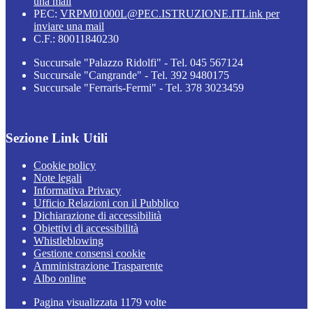
una mail
PEC:
VRPM01000L@PEC.ISTRUZIONE.IT
Link per
inviare una mail
C.F.: 80011840230
Succursale "Palazzo Ridolfi" - Tel. 045 567124
Succursale "Cangrande" - Tel. 392 9480175
Succursale "Ferraris-Fermi" - Tel. 378 3023459
Sezione Link Utili
Cookie policy
Note legali
Informativa Privacy
Ufficio Relazioni con il Pubblico
Dichiarazione di accessibilità
Obiettivi di accessibilità
Whistleblowing
Gestione consensi cookie
Amministrazione Trasparente
Albo online
Pagina visualizzata
1179
volte