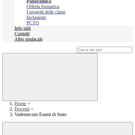
Panoramica
Offerta formativa
I progetti delle classi
Inclusione
PCTO
Info utili
Contatti
Albo sindacale
Campo di ricerca per le pagine del sito
Home
>
Docenti
>
Vademecum Esami di Stato