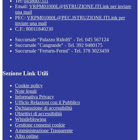
Tel:
0458007311
Email:
VRPM01000L@ISTRUZIONE.IT
Link per inviare
una mail
PEC:
VRPM01000L@PEC.ISTRUZIONE.IT
Link per
inviare una mail
C.F.: 80011840230
Succursale "Palazzo Ridolfi" - Tel. 045 567124
Succursale "Cangrande" - Tel. 392 9480175
Succursale "Ferraris-Fermi" - Tel. 378 3023459
Sezione Link Utili
Cookie policy
Note legali
Informativa Privacy
Ufficio Relazioni con il Pubblico
Dichiarazione di accessibilità
Obiettivi di accessibilità
Whistleblowing
Gestione consensi cookie
Amministrazione Trasparente
Albo online