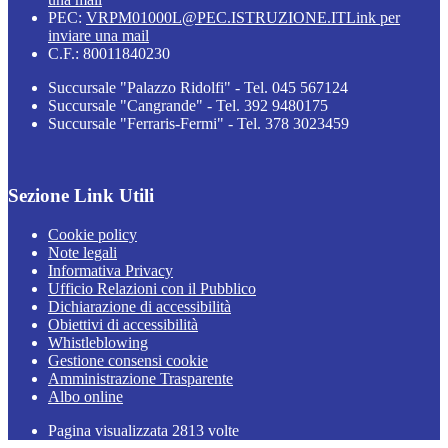
PEC:
VRPM01000L@PEC.ISTRUZIONE.IT
Link per
inviare una mail
C.F.: 80011840230
Succursale "Palazzo Ridolfi" - Tel. 045 567124
Succursale "Cangrande" - Tel. 392 9480175
Succursale "Ferraris-Fermi" - Tel. 378 3023459
Sezione Link Utili
Cookie policy
Note legali
Informativa Privacy
Ufficio Relazioni con il Pubblico
Dichiarazione di accessibilità
Obiettivi di accessibilità
Whistleblowing
Gestione consensi cookie
Amministrazione Trasparente
Albo online
Pagina visualizzata
2813
volte