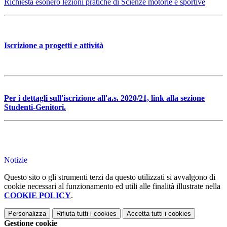
Richiesta esonero lezioni pratiche di Scienze motorie e sportive
Iscrizione a progetti e attività
Per i dettagli sull'iscrizione all'a.s. 2020/21, link alla sezione
Studenti-Genitori.
Notizie
Questo sito o gli strumenti terzi da questo utilizzati si avvalgono di
cookie necessari al funzionamento ed utili alle finalità illustrate nella
COOKIE POLICY
.
Personalizza
Rifiuta tutti
i cookies
Accetta tutti
i cookies
Gestione cookie