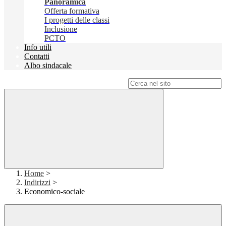
Panoramica
Offerta formativa
I progetti delle classi
Inclusione
PCTO
Info utili
Contatti
Albo sindacale
Campo di ricerca per le pagine del sito
Home
>
Indirizzi
>
Economico-sociale