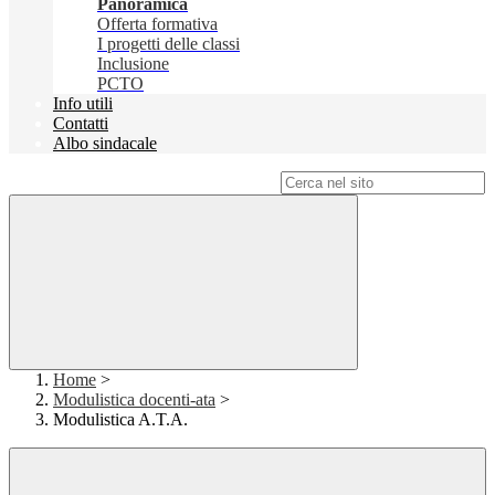
Panoramica
Offerta formativa
I progetti delle classi
Inclusione
PCTO
Info utili
Contatti
Albo sindacale
Campo di ricerca per le pagine del sito
Home
>
Modulistica docenti-ata
>
Modulistica A.T.A.