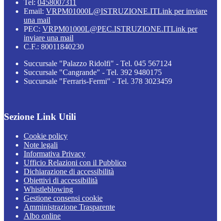
Tel:
0458007311
Email:
VRPM01000L@ISTRUZIONE.IT
Link per inviare
una mail
PEC:
VRPM01000L@PEC.ISTRUZIONE.IT
Link per
inviare una mail
C.F.: 80011840230
Succursale "Palazzo Ridolfi" - Tel. 045 567124
Succursale "Cangrande" - Tel. 392 9480175
Succursale "Ferraris-Fermi" - Tel. 378 3023459
Sezione Link Utili
Cookie policy
Note legali
Informativa Privacy
Ufficio Relazioni con il Pubblico
Dichiarazione di accessibilità
Obiettivi di accessibilità
Whistleblowing
Gestione consensi cookie
Amministrazione Trasparente
Albo online