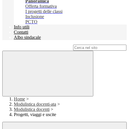
Panoramica
Offerta formativa
I progetti delle classi
Inclusione
PCTO
Info utili
Contatti
Albo sindacale
Campo di ricerca per le pagine del sito
Home
>
Modulistica docenti-ata
>
Modulistica docenti
>
Progetti, viaggi e uscite