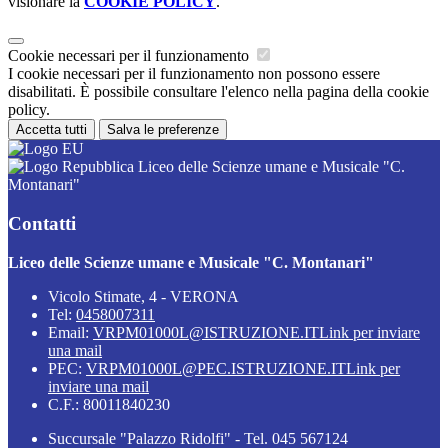
visionare la
COOKIE POLICY
.
Cookie necessari per il funzionamento
I cookie necessari per il funzionamento non possono essere
disabilitati. È possibile consultare l'elenco nella pagina della cookie
policy.
Accetta tutti
Salva le preferenze
Liceo delle Scienze umane e Musicale "C.
Montanari"
Contatti
Liceo delle Scienze umane e Musicale "C. Montanari"
Vicolo Stimate, 4 - VERONA
Tel:
0458007311
Email:
VRPM01000L@ISTRUZIONE.IT
Link per inviare
una mail
PEC:
VRPM01000L@PEC.ISTRUZIONE.IT
Link per
inviare una mail
C.F.: 80011840230
Succursale "Palazzo Ridolfi" - Tel. 045 567124