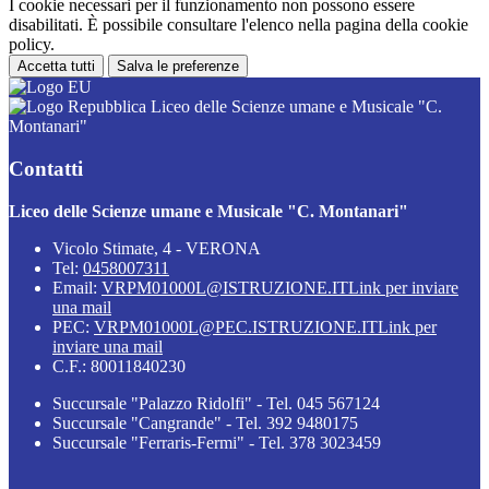
I cookie necessari per il funzionamento non possono essere
disabilitati. È possibile consultare l'elenco nella pagina della cookie
policy.
Accetta tutti
Salva le preferenze
Liceo delle Scienze umane e Musicale "C.
Montanari"
Contatti
Liceo delle Scienze umane e Musicale "C. Montanari"
Vicolo Stimate, 4 - VERONA
Tel:
0458007311
Email:
VRPM01000L@ISTRUZIONE.IT
Link per inviare
una mail
PEC:
VRPM01000L@PEC.ISTRUZIONE.IT
Link per
inviare una mail
C.F.: 80011840230
Succursale "Palazzo Ridolfi" - Tel. 045 567124
Succursale "Cangrande" - Tel. 392 9480175
Succursale "Ferraris-Fermi" - Tel. 378 3023459