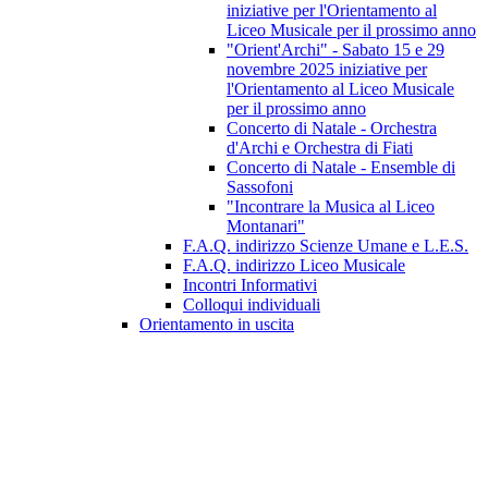
iniziative per l'Orientamento al
Liceo Musicale per il prossimo anno
"Orient'Archi" - Sabato 15 e 29
novembre 2025 iniziative per
l'Orientamento al Liceo Musicale
per il prossimo anno
Concerto di Natale - Orchestra
d'Archi e Orchestra di Fiati
Concerto di Natale - Ensemble di
Sassofoni
"Incontrare la Musica al Liceo
Montanari"
F.A.Q. indirizzo Scienze Umane e L.E.S.
F.A.Q. indirizzo Liceo Musicale
Incontri Informativi
Colloqui individuali
Orientamento in uscita