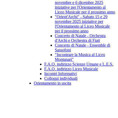
novembre e 6 dicembre 2025
iniziative per l'Orientamento al
Liceo Musicale per il prossimo anno
"Orient'Archi" - Sabato 15 e 29
novembre 2025 iniziative per
l'Orientamento al Liceo Musicale
per il prossimo anno
Concerto di Natale - Orchestra
d'Archi e Orchestra di Fiati
Concerto di Natale - Ensemble di
Sassofoni
"Incontrare la Musica al Liceo
Montanari"
F.A.Q. indirizzo Scienze Umane e L.E.S.
F.A.Q. indirizzo Liceo Musicale
Incontri Informativi
Colloqui individuali
Orientamento in uscita