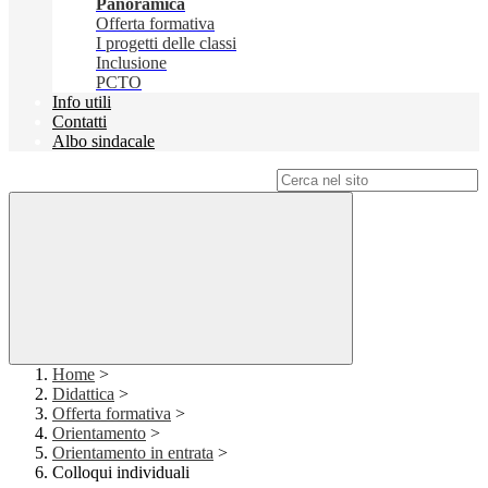
Panoramica
Offerta formativa
I progetti delle classi
Inclusione
PCTO
Info utili
Contatti
Albo sindacale
Campo di ricerca per le pagine del sito
Home
>
Didattica
>
Offerta formativa
>
Orientamento
>
Orientamento in entrata
>
Colloqui individuali