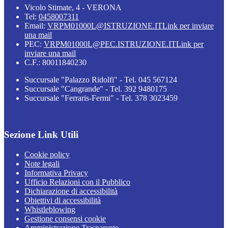
Vicolo Stimate, 4 - VERONA
Tel:
0458007311
Email:
VRPM01000L@ISTRUZIONE.IT
Link per inviare
una mail
PEC:
VRPM01000L@PEC.ISTRUZIONE.IT
Link per
inviare una mail
C.F.: 80011840230
Succursale "Palazzo Ridolfi" - Tel. 045 567124
Succursale "Cangrande" - Tel. 392 9480175
Succursale "Ferraris-Fermi" - Tel. 378 3023459
Sezione Link Utili
Cookie policy
Note legali
Informativa Privacy
Ufficio Relazioni con il Pubblico
Dichiarazione di accessibilità
Obiettivi di accessibilità
Whistleblowing
Gestione consensi cookie
Amministrazione Trasparente