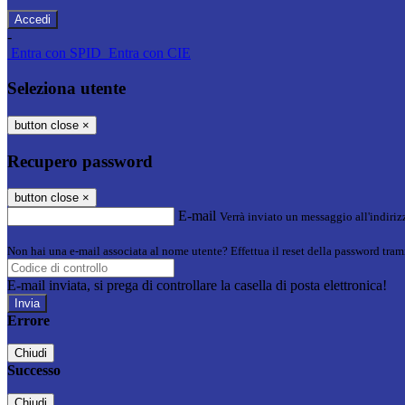
-
Entra con SPID
Entra con CIE
Seleziona utente
button close
×
Recupero password
button close
×
E-mail
Verrà inviato un messaggio all'indirizz
Non hai una e-mail associata al nome utente? Effettua il reset della password tram
E-mail inviata, si prega di controllare la casella di posta elettronica!
Errore
Chiudi
Successo
Chiudi