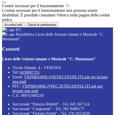
Cookie necessari per il funzionamento
I cookie necessari per il funzionamento non possono essere
disabilitati. È possibile consultare l'elenco nella pagina della cookie
policy.
Accetta tutti
Salva le preferenze
Liceo delle Scienze umane e Musicale "C.
Montanari"
Contatti
Liceo delle Scienze umane e Musicale "C. Montanari"
Vicolo Stimate, 4 - VERONA
Tel:
0458007311
Email:
VRPM01000L@ISTRUZIONE.IT
Link per inviare
una mail
PEC:
VRPM01000L@PEC.ISTRUZIONE.IT
Link per
inviare una mail
C.F.: 80011840230
Succursale "Palazzo Ridolfi" - Tel. 045 567124
Succursale "Cangrande" - Tel. 392 9480175
Succursale "Ferraris-Fermi" - Tel. 378 3023459