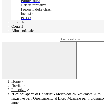
Panoramica
Offerta formativa
I progetti delle classi
Inclusione
PCTO
Info utili
Contatti
Albo sindacale
Campo di ricerca per le pagine del sito
Home
>
Novità
>
Le notizie
>
"Lezioni aperte di Chitarra" - Mercoledì 26 Novembre 2025
iniziative per l'Orientamento al Liceo Musicale per il prossimo
anno