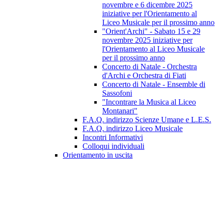
novembre e 6 dicembre 2025
iniziative per l'Orientamento al
Liceo Musicale per il prossimo anno
"Orient'Archi" - Sabato 15 e 29
novembre 2025 iniziative per
l'Orientamento al Liceo Musicale
per il prossimo anno
Concerto di Natale - Orchestra
d'Archi e Orchestra di Fiati
Concerto di Natale - Ensemble di
Sassofoni
"Incontrare la Musica al Liceo
Montanari"
F.A.Q. indirizzo Scienze Umane e L.E.S.
F.A.Q. indirizzo Liceo Musicale
Incontri Informativi
Colloqui individuali
Orientamento in uscita