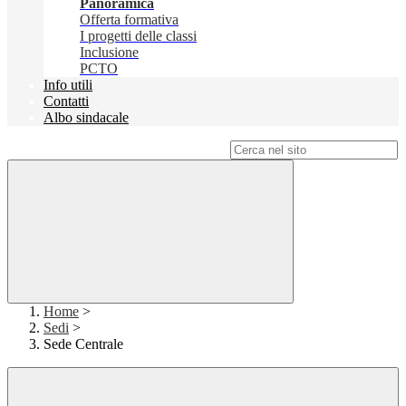
Panoramica
Offerta formativa
I progetti delle classi
Inclusione
PCTO
Info utili
Contatti
Albo sindacale
Campo di ricerca per le pagine del sito
Home
>
Sedi
>
Sede Centrale