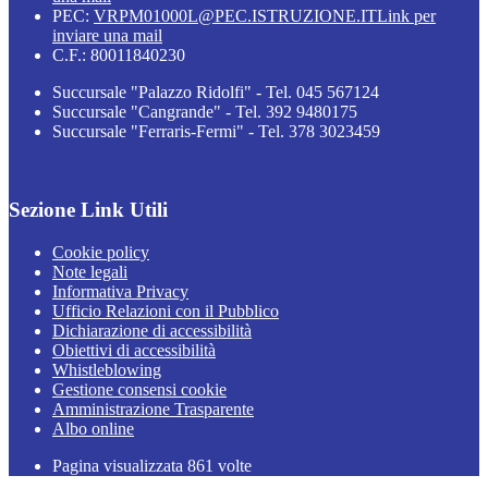
PEC:
VRPM01000L@PEC.ISTRUZIONE.IT
Link per
inviare una mail
C.F.: 80011840230
Succursale "Palazzo Ridolfi" - Tel. 045 567124
Succursale "Cangrande" - Tel. 392 9480175
Succursale "Ferraris-Fermi" - Tel. 378 3023459
Sezione Link Utili
Cookie policy
Note legali
Informativa Privacy
Ufficio Relazioni con il Pubblico
Dichiarazione di accessibilità
Obiettivi di accessibilità
Whistleblowing
Gestione consensi cookie
Amministrazione Trasparente
Albo online
Pagina visualizzata
861
volte