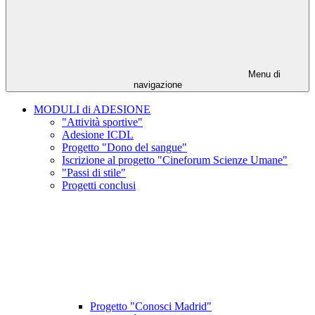
Menu di
navigazione
MODULI di ADESIONE
"Attività sportive"
Adesione ICDL
Progetto "Dono del sangue"
Iscrizione al progetto "Cineforum Scienze Umane"
"Passi di stile"
Progetti conclusi
Progetto "Conosci Madrid"