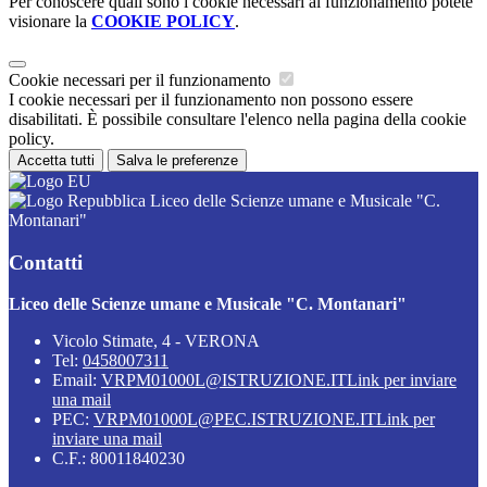
Per conoscere quali sono i cookie necessari al funzionamento potete
visionare la
COOKIE POLICY
.
Cookie necessari per il funzionamento
I cookie necessari per il funzionamento non possono essere
disabilitati. È possibile consultare l'elenco nella pagina della cookie
policy.
Accetta tutti
Salva le preferenze
Liceo delle Scienze umane e Musicale "C.
Montanari"
Contatti
Liceo delle Scienze umane e Musicale "C. Montanari"
Vicolo Stimate, 4 - VERONA
Tel:
0458007311
Email:
VRPM01000L@ISTRUZIONE.IT
Link per inviare
una mail
PEC:
VRPM01000L@PEC.ISTRUZIONE.IT
Link per
inviare una mail
C.F.: 80011840230