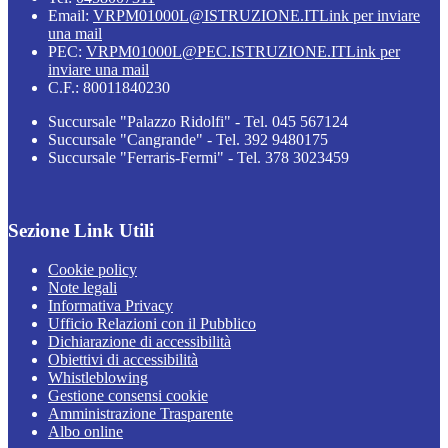
Email:
VRPM01000L@ISTRUZIONE.IT
Link per inviare
una mail
PEC:
VRPM01000L@PEC.ISTRUZIONE.IT
Link per
inviare una mail
C.F.: 80011840230
Succursale "Palazzo Ridolfi" - Tel. 045 567124
Succursale "Cangrande" - Tel. 392 9480175
Succursale "Ferraris-Fermi" - Tel. 378 3023459
Sezione Link Utili
Cookie policy
Note legali
Informativa Privacy
Ufficio Relazioni con il Pubblico
Dichiarazione di accessibilità
Obiettivi di accessibilità
Whistleblowing
Gestione consensi cookie
Amministrazione Trasparente
Albo online