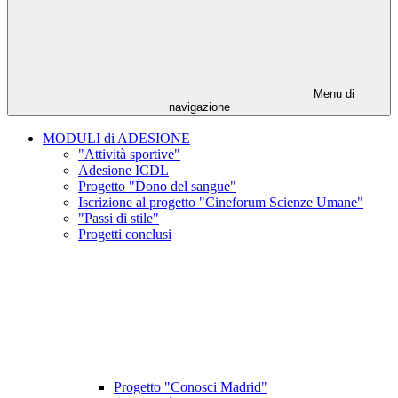
Menu di
navigazione
MODULI di ADESIONE
"Attività sportive"
Adesione ICDL
Progetto "Dono del sangue"
Iscrizione al progetto "Cineforum Scienze Umane"
"Passi di stile"
Progetti conclusi
Progetto "Conosci Madrid"