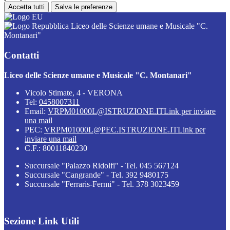
Accetta tutti
Salva le preferenze
Liceo delle Scienze umane e Musicale "C.
Montanari"
Contatti
Liceo delle Scienze umane e Musicale "C. Montanari"
Vicolo Stimate, 4 - VERONA
Tel:
0458007311
Email:
VRPM01000L@ISTRUZIONE.IT
Link per inviare
una mail
PEC:
VRPM01000L@PEC.ISTRUZIONE.IT
Link per
inviare una mail
C.F.: 80011840230
Succursale "Palazzo Ridolfi" - Tel. 045 567124
Succursale "Cangrande" - Tel. 392 9480175
Succursale "Ferraris-Fermi" - Tel. 378 3023459
Sezione Link Utili