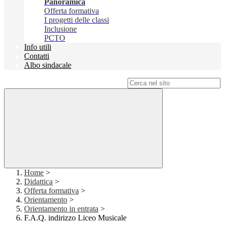
Panoramica
Offerta formativa
I progetti delle classi
Inclusione
PCTO
Info utili
Contatti
Albo sindacale
Campo di ricerca per le pagine del sito
Home
>
Didattica
>
Offerta formativa
>
Orientamento
>
Orientamento in entrata
>
F.A.Q. indirizzo Liceo Musicale