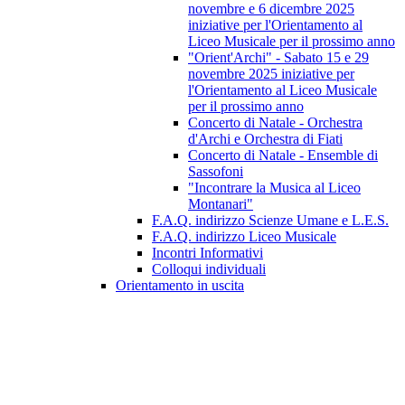
novembre e 6 dicembre 2025
iniziative per l'Orientamento al
Liceo Musicale per il prossimo anno
"Orient'Archi" - Sabato 15 e 29
novembre 2025 iniziative per
l'Orientamento al Liceo Musicale
per il prossimo anno
Concerto di Natale - Orchestra
d'Archi e Orchestra di Fiati
Concerto di Natale - Ensemble di
Sassofoni
"Incontrare la Musica al Liceo
Montanari"
F.A.Q. indirizzo Scienze Umane e L.E.S.
F.A.Q. indirizzo Liceo Musicale
Incontri Informativi
Colloqui individuali
Orientamento in uscita