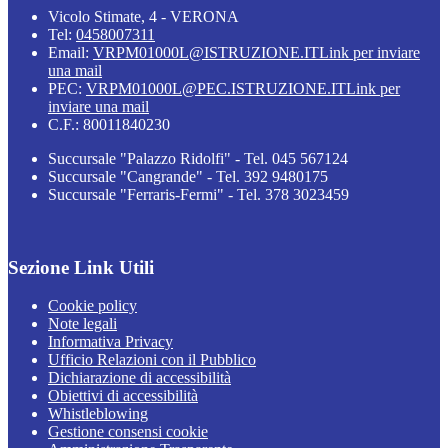
Vicolo Stimate, 4 - VERONA
Tel:
0458007311
Email:
VRPM01000L@ISTRUZIONE.IT
Link per inviare
una mail
PEC:
VRPM01000L@PEC.ISTRUZIONE.IT
Link per
inviare una mail
C.F.: 80011840230
Succursale "Palazzo Ridolfi" - Tel. 045 567124
Succursale "Cangrande" - Tel. 392 9480175
Succursale "Ferraris-Fermi" - Tel. 378 3023459
Sezione Link Utili
Cookie policy
Note legali
Informativa Privacy
Ufficio Relazioni con il Pubblico
Dichiarazione di accessibilità
Obiettivi di accessibilità
Whistleblowing
Gestione consensi cookie