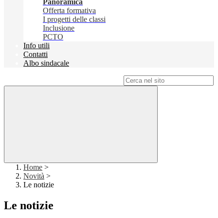
Panoramica
Offerta formativa
I progetti delle classi
Inclusione
PCTO
Info utili
Contatti
Albo sindacale
Campo di ricerca per le pagine del sito
Home
>
Novità
>
Le notizie
Le notizie