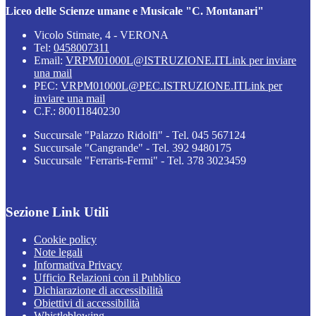
Liceo delle Scienze umane e Musicale "C. Montanari"
Vicolo Stimate, 4 - VERONA
Tel:
0458007311
Email:
VRPM01000L@ISTRUZIONE.IT
Link per inviare
una mail
PEC:
VRPM01000L@PEC.ISTRUZIONE.IT
Link per
inviare una mail
C.F.: 80011840230
Succursale "Palazzo Ridolfi" - Tel. 045 567124
Succursale "Cangrande" - Tel. 392 9480175
Succursale "Ferraris-Fermi" - Tel. 378 3023459
Sezione Link Utili
Cookie policy
Note legali
Informativa Privacy
Ufficio Relazioni con il Pubblico
Dichiarazione di accessibilità
Obiettivi di accessibilità
Whistleblowing