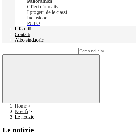
Panoramica
Offerta formativa
I progetti delle classi
Inclusione
PCTO
Info utili
Contatti
Albo sindacale
Campo di ricerca per le pagine del sito
Home
>
Novità
>
Le notizie
Le notizie